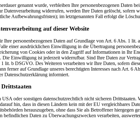
cherdauer genannt wurde, verbleiben Ihre personenbezogenen Daten bei 
r Datenverarbeitung widerrufen, werden Ihre Daten gelöscht, sofern wi
liche Aufbewahrungsfristen); im letztgenannten Fall erfolgt die Löschu
tenverarbeitung auf dieser Website
 wir Ihre personenbezogenen Daten auf Grundlage von Art. 6 Abs. 1 li
lle einer ausdrücklichen Einwilligung in die Übertragung personenbez
icherung von Cookies oder in den Zugriff auf Informationen in Ihr Endge
Die Einwilligung ist jederzeit widerrufbar. Sind Ihre Daten zur Vert
. 1 lit. b DSGVO. Des Weiteren verarbeiten wir Ihre Daten, sofern diese 
 ferner auf Grundlage unseres berechtigten Interesses nach Art. 6 Abs
r Datenschutzerklärung informiert.
Drittstaaten
USA oder sonstigen datenschutzrechtlich nicht sicheren Drittstaaten. 
n darauf hin, dass in diesen Ländern kein mit der EU vergleichbares Da
tsbehörden herauszugeben, ohne dass Sie als Betroffener hiergegen ger
n befindlichen Daten zu Überwachungszwecken verarbeiten, auswerten 