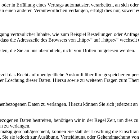
oder in Erfüllung eines Vertrags automatisiert verarbeiten, an sich od
n einen anderen Verantwortlichen verlangen, erfolgt dies nur, soweit e
ung vertraulicher Inhalte, wie zum Beispiel Bestellungen oder Anfrage
dass die Adresszeile des Browsers von „http://“ auf „https://“ wechsel
en, die Sie an uns übermitteln, nicht von Dritten mitgelesen werden.
zeit das Recht auf unentgeltliche Auskunft über Ihre gespeicherten 
der Löschung dieser Daten. Hierzu sowie zu weiteren Fragen zum Them
onenbezogenen Daten zu verlangen. Hierzu können Sie sich jederzeit a
ezogenen Daten bestreiten, benötigen wir in der Regel Zeit, um dies z
n zu verlangen.
mäßig geschah/geschieht, können Sie statt der Löschung die Einschrän
Sie sie jedoch zur Ausübung, Verteidigung oder Geltendmachung von R