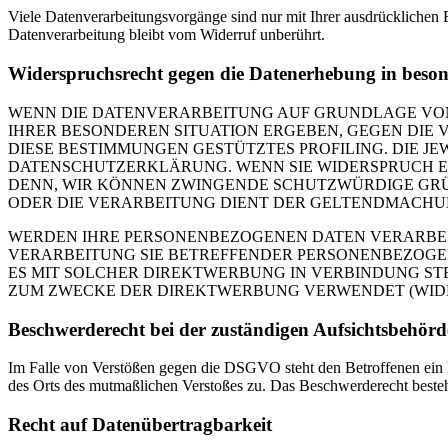
Viele Datenverarbeitungsvorgänge sind nur mit Ihrer ausdrücklichen E
Datenverarbeitung bleibt vom Widerruf unberührt.
Widerspruchsrecht gegen die Datenerhebung in beso
WENN DIE DATENVERARBEITUNG AUF GRUNDLAGE VON ART
IHRER BESONDEREN SITUATION ERGEBEN, GEGEN DIE 
DIESE BESTIMMUNGEN GESTÜTZTES PROFILING. DIE J
DATENSCHUTZERKLÄRUNG. WENN SIE WIDERSPRUCH EI
DENN, WIR KÖNNEN ZWINGENDE SCHUTZWÜRDIGE GRÜN
ODER DIE VERARBEITUNG DIENT DER GELTENDMACHUN
WERDEN IHRE PERSONENBEZOGENEN DATEN VERARBEITE
VERARBEITUNG SIE BETREFFENDER PERSONENBEZOGEN
ES MIT SOLCHER DIREKTWERBUNG IN VERBINDUNG ST
ZUM ZWECKE DER DIREKTWERBUNG VERWENDET (WIDERS
Beschwerde­recht bei der zuständigen Aufsichts­behörd
Im Falle von Verstößen gegen die DSGVO steht den Betroffenen ein Be
des Orts des mutmaßlichen Verstoßes zu. Das Beschwerderecht besteht
Recht auf Daten­übertrag­barkeit