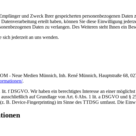
t, Empfänger und Zweck Ihrer gespeicherten personenbezogenen Daten z
Datenverarbeitung erteilt haben, können Sie diese Einwilligung jederz
sonenbezogenen Daten zu verlangen. Des Weiteren steht Ihnen ein Besc
sich jederzeit an uns wenden.
.COM - Neue Medien Münnich, Inh. René Münnich, Hauptstraße 68, 02742
formationen/
.
lit. f DSGVO. Wir haben ein berechtigtes Interesse an einer möglichst 
ng ausschließlich auf Grundlage von Art. 6 Abs. 1 lit. a DSGVO und §
(z. B. Device-Fingerprinting) im Sinne des TTDSG umfasst. Die Einwill
ationen