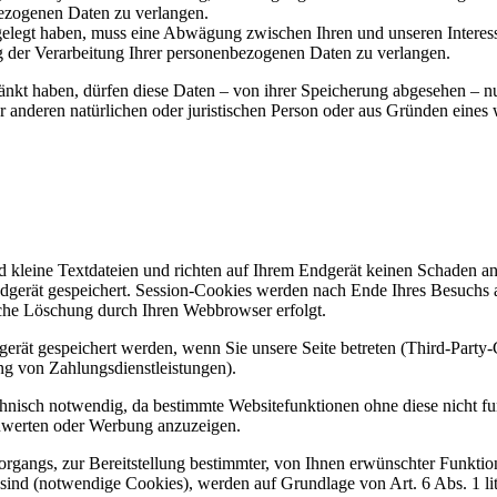
ezogenen Daten zu verlangen.
legt haben, muss eine Abwägung zwischen Ihren und unseren Interess
g der Verarbeitung Ihrer personenbezogenen Daten zu verlangen.
änkt haben, dürfen diese Daten – von ihrer Speicherung abgesehen – n
anderen natürlichen oder juristischen Person oder aus Gründen eines w
d kleine Textdateien und richten auf Ihrem Endgerät keinen Schaden a
dgerät gespeichert. Session-Cookies werden nach Ende Ihres Besuchs 
ische Löschung durch Ihren Webbrowser erfolgt.
rät gespeichert werden, wenn Sie unsere Seite betreten (Third-Party
ng von Zahlungsdienstleistungen).
hnisch notwendig, da bestimmte Websitefunktionen ohne diese nicht fu
zuwerten oder Werbung anzuzeigen.
gangs, zur Bereitstellung bestimmter, von Ihnen erwünschter Funktion
sind (notwendige Cookies), werden auf Grundlage von Art. 6 Abs. 1 l