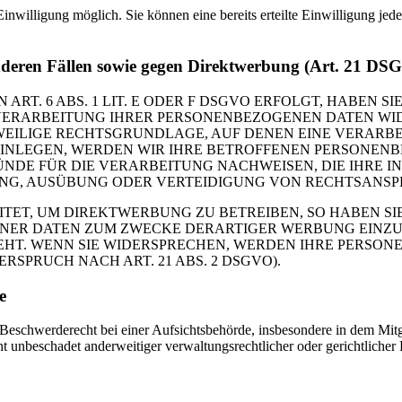
inwilligung möglich. Sie können eine bereits erteilte Einwilligung jed
nderen Fällen sowie gegen Direktwerbung (Art. 21 DS
. 6 ABS. 1 LIT. E ODER F DSGVO ERFOLGT, HABEN SIE
VERARBEITUNG IHRER PERSONENBEZOGENEN DATEN WIDE
EWEILIGE RECHTSGRUNDLAGE, AUF DENEN EINE VERARBE
NLEGEN, WERDEN WIR IHRE BETROFFENEN PERSONENBE
DE FÜR DIE VERARBEITUNG NACHWEISEN, DIE IHRE IN
G, AUSÜBUNG ODER VERTEIDIGUNG VON RECHTSANSPRÜC
T, UM DIREKTWERBUNG ZU BETREIBEN, SO HABEN SIE
ER DATEN ZUM ZWECKE DERARTIGER WERBUNG EINZULEG
EHT. WENN SIE WIDERSPRECHEN, WERDEN IHRE PERSO
PRUCH NACH ART. 21 ABS. 2 DSGVO).
e
schwerderecht bei einer Aufsichtsbehörde, insbesondere in dem Mitgli
 unbeschadet anderweitiger verwaltungsrechtlicher oder gerichtlicher 