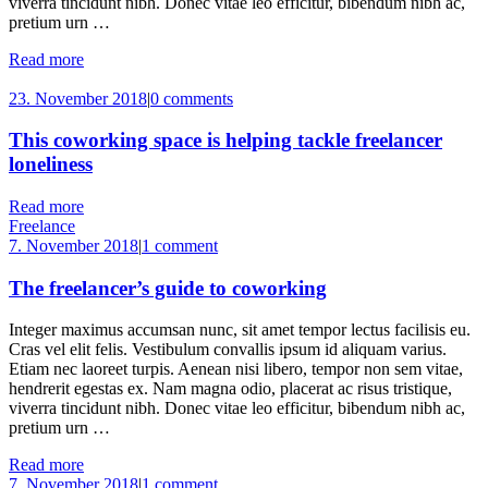
viverra tincidunt nibh. Donec vitae leo efficitur, bibendum nibh ac,
pretium urn …
Read more
23. November 2018
|
0 comments
This coworking space is helping tackle freelancer
loneliness
Read more
Freelance
7. November 2018
|
1 comment
The freelancer’s guide to coworking
Integer maximus accumsan nunc, sit amet tempor lectus facilisis eu.
Cras vel elit felis. Vestibulum convallis ipsum id aliquam varius.
Etiam nec laoreet turpis. Aenean nisi libero, tempor non sem vitae,
hendrerit egestas ex. Nam magna odio, placerat ac risus tristique,
viverra tincidunt nibh. Donec vitae leo efficitur, bibendum nibh ac,
pretium urn …
Read more
7. November 2018
|
1 comment