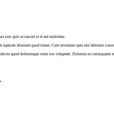
s esse quis occaecati et et aut molestiae.
t sapiente deserunt quod totam. Cum inventore quis nisi laborum cons
chitecto quod doloremque enim eos voluptate. Dolorem ut consequatur m
*