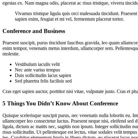
egestas ex. Nam magna odio, placerat ac risus tristique, viverra tinci
Vivamus tristique ligula quis orci malesuada tincidunt. Praesen
sapien enim, feugiat et mi vel, fermentum placerat tortor.
Conference and Business
Praesent suscipit, purus tincidunt faucibus gravida, leo quam ullamcorp
enim tempor, venenatis metus interdum, ullamcorper sem. Pellentesque 
molestie.
Vestibulum iaculis velit
Nec ante varius tempus
Duis sollicitudin lacus sapien
Sed pharetra felis facilisis sed
Cras eget sapien auctor, porttitor nisi vitae, vulputate justo. Cras et 
5 Things You Didn’t Know About Conference
Quisque scelerisque suscipit purus, nec venenatis nulla lobortis eu. I
ullamcorper leo consectetur luctus. Praesent neque nisi, eleifend sed d
ligula, dictum ac mattis nec, sagittis non ipsum. Integer sollicitudin 
risus sollicitudin. Ut pellentesque est lectus, vitae sodales velit t
leo. Curabitur elementum ligula in libero dictum, eu placerat lacus po