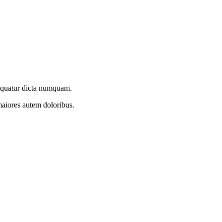
equatur dicta numquam.
aiores autem doloribus.