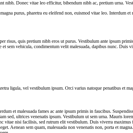
dunt nibh. Donec vitae leo efficitur, bibendum nibh ac, pretium urna. V
t magna purus, pharetra eu eleifend non, euismod vitae leo. Interdum e
er risus, quis pretium nibh eros ut purus. Vestibulum ante ipsum primis 
et sem vehicula, condimentum velit malesuada, dapibus nunc. Duis vitae
pharetra ligula, vel vestibulum ipsum. Orci varius natoque penatibus et ma
nterdum et malesuada fames ac ante ipsum primis in faucibus. Suspendisse
iam sed, ultrices venenatis ipsum. Vestibulum ut sem urna. Mauris lorem 
nunc vitae nisi facilisis, sed rutrum elit vestibulum. Duis viverra maximu
empus eget. Aenean sem quam, malesuada non venenatis non, porta et magn
suere.