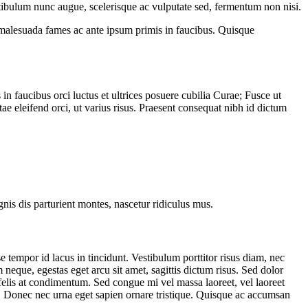
estibulum nunc augue, scelerisque ac vulputate sed, fermentum non nisi.
t malesuada fames ac ante ipsum primis in faucibus. Quisque
in faucibus orci luctus et ultrices posuere cubilia Curae; Fusce ut
 eleifend orci, ut varius risus. Praesent consequat nibh id dictum
gnis dis parturient montes, nascetur ridiculus mus.
 tempor id lacus in tincidunt. Vestibulum porttitor risus diam, nec
neque, egestas eget arcu sit amet, sagittis dictum risus. Sed dolor
s felis at condimentum. Sed congue mi vel massa laoreet, vel laoreet
a. Donec nec urna eget sapien ornare tristique. Quisque ac accumsan