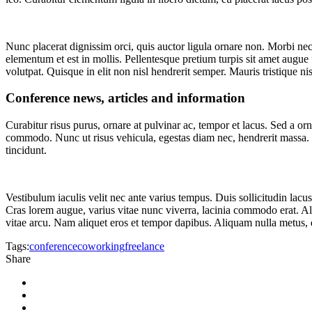
Nunc placerat dignissim orci, quis auctor ligula ornare non. Morbi nec 
elementum et est in mollis. Pellentesque pretium turpis sit amet augue f
volutpat. Quisque in elit non nisl hendrerit semper. Mauris tristique nisi
Conference news, articles and information
Curabitur risus purus, ornare at pulvinar ac, tempor et lacus. Sed a 
commodo. Nunc ut risus vehicula, egestas diam nec, hendrerit massa. F
tincidunt.
Vestibulum iaculis velit nec ante varius tempus. Duis sollicitudin lacus
Cras lorem augue, varius vitae nunc viverra, lacinia commodo erat. Ali
vitae arcu. Nam aliquet eros et tempor dapibus. Aliquam nulla metus, di
Tags:
conference
coworking
freelance
Share