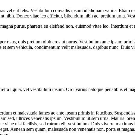
s vel elit felis. Vestibulum convallis ipsum id aliquam varius. Etiam ne
dunt nibh. Donec vitae leo efficitur, bibendum nibh ac, pretium urna. V
t magna purus, pharetra eu eleifend non, euismod vitae leo. Interdum e
er risus, quis pretium nibh eros ut purus. Vestibulum ante ipsum primis 
et sem vehicula, condimentum velit malesuada, dapibus nunc. Duis vitae
pharetra ligula, vel vestibulum ipsum. Orci varius natoque penatibus et ma
nterdum et malesuada fames ac ante ipsum primis in faucibus. Suspendisse
iam sed, ultrices venenatis ipsum. Vestibulum ut sem urna. Mauris lorem 
nunc vitae nisi facilisis, sed rutrum elit vestibulum. Duis viverra maximu
empus eget. Aenean sem quam, malesuada non venenatis non, porta et magn
suere.