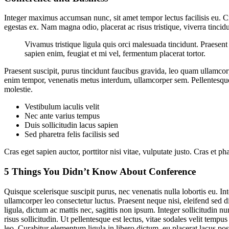
Integer maximus accumsan nunc, sit amet tempor lectus facilisis eu. Cra
egestas ex. Nam magna odio, placerat ac risus tristique, viverra tinci
Vivamus tristique ligula quis orci malesuada tincidunt. Praesen
sapien enim, feugiat et mi vel, fermentum placerat tortor.
Praesent suscipit, purus tincidunt faucibus gravida, leo quam ullamcorp
enim tempor, venenatis metus interdum, ullamcorper sem. Pellentesque 
molestie.
Vestibulum iaculis velit
Nec ante varius tempus
Duis sollicitudin lacus sapien
Sed pharetra felis facilisis sed
Cras eget sapien auctor, porttitor nisi vitae, vulputate justo. Cras et 
5 Things You Didn’t Know About Conference
Quisque scelerisque suscipit purus, nec venenatis nulla lobortis eu. I
ullamcorper leo consectetur luctus. Praesent neque nisi, eleifend sed d
ligula, dictum ac mattis nec, sagittis non ipsum. Integer sollicitudin 
risus sollicitudin. Ut pellentesque est lectus, vitae sodales velit t
leo. Curabitur elementum ligula in libero dictum, eu placerat lacus po