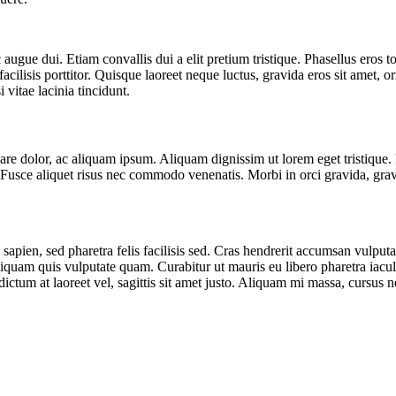
augue dui. Etiam convallis dui a elit pretium tristique. Phasellus eros t
acilisis porttitor. Quisque laoreet neque luctus, gravida eros sit amet, o
 vitae lacinia tincidunt.
ornare dolor, ac aliquam ipsum. Aliquam dignissim ut lorem eget tristiq
usce aliquet risus nec commodo venenatis. Morbi in orci gravida, gravi
 sapien, sed pharetra felis facilisis sed. Cras hendrerit accumsan vulput
quam quis vulputate quam. Curabitur ut mauris eu libero pharetra iaculis
ctum at laoreet vel, sagittis sit amet justo. Aliquam mi massa, cursus n