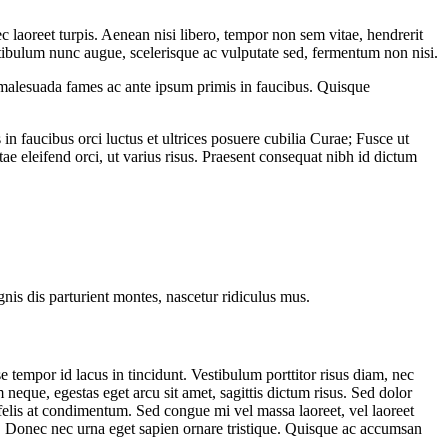
c laoreet turpis. Aenean nisi libero, tempor non sem vitae, hendrerit
estibulum nunc augue, scelerisque ac vulputate sed, fermentum non nisi.
t malesuada fames ac ante ipsum primis in faucibus. Quisque
in faucibus orci luctus et ultrices posuere cubilia Curae; Fusce ut
 eleifend orci, ut varius risus. Praesent consequat nibh id dictum
gnis dis parturient montes, nascetur ridiculus mus.
 tempor id lacus in tincidunt. Vestibulum porttitor risus diam, nec
neque, egestas eget arcu sit amet, sagittis dictum risus. Sed dolor
s felis at condimentum. Sed congue mi vel massa laoreet, vel laoreet
a. Donec nec urna eget sapien ornare tristique. Quisque ac accumsan